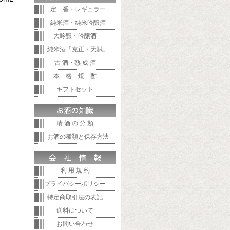
定 番・レギュラー
純米酒・純米吟醸酒
大吟醸・吟醸酒
純米酒「克正・天賦」
古 酒・熟 成 酒
本 格 焼 酎
ギフトセット
清 酒 の 分 類
お酒の種類と保存方法
利 用 規 約
プライバシーポリシー
特定商取引法の表記
送料について
お問い合わせ